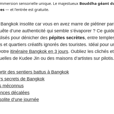
 immersion sensorielle unique. Le majestueux
Bouddha géant d
res
— et l’entrée est gratuite.
Bangkok insolite car vous en avez marre de piétiner par
uête d’une authenticité qui semble s’évaporer ? Ce guid
balisés pour dénicher des
pépites secrètes
, entre temple
et quartiers créatifs ignorés des touristes. Idéal pour 
votre
itinéraire Bangkok en 3 jours
. Oubliez les clichés e
uelles de Kudee Jin ou des maisons d’artistes sur pilotis
rtir des sentiers battus à Bangkok
rs secrets de Bangkok
es méconnus
ences décalées
nsolite d’une journée