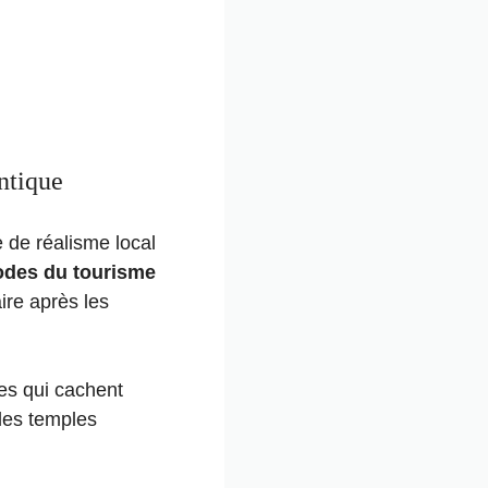
ntique
e de réalisme local
odes du tourisme
ire après les
res qui cachent
 les temples