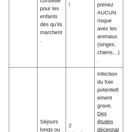
conseillé
!
prenez
pour les
AUCUN
enfants
risque
dès qu’ils
avec les
marchent
animaux
.
(singes,
chiens…)
.
Infection
du foie
potentiell
ement
grave.
Des
Séjours
études
2
longs ou
décennal