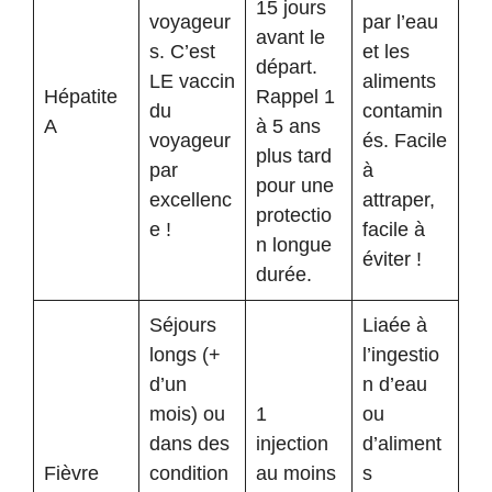
15 jours
voyageur
par l’eau
avant le
s. C’est
et les
départ.
LE vaccin
aliments
Hépatite
Rappel 1
du
contamin
A
à 5 ans
voyageur
és. Facile
plus tard
par
à
pour une
excellenc
attraper,
protectio
e !
facile à
n longue
éviter !
durée.
Séjours
Liaée à
longs (+
l’ingestio
d’un
n d’eau
mois) ou
1
ou
dans des
injection
d’aliment
Fièvre
condition
au moins
s