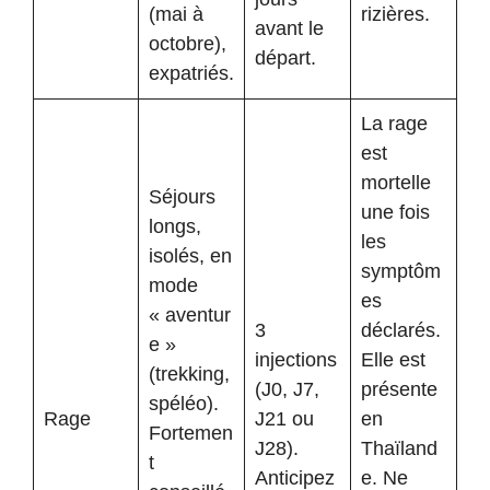
(mai à
rizières.
avant le
octobre),
départ.
expatriés.
La rage
est
mortelle
Séjours
une fois
longs,
les
isolés, en
symptôm
mode
es
« aventur
3
déclarés.
e »
injections
Elle est
(trekking,
(J0, J7,
présente
spéléo).
Rage
J21 ou
en
Fortemen
J28).
Thaïland
t
Anticipez
e. Ne