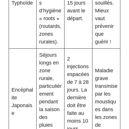
Typhoïde
s
15 jours
souillés.
d’hygiène
avant le
Mieux
« roots »
départ.
vaut
(routards,
prévenir
zones
que
rurales).
guérir !
Séjours
2
longs en
injections
zone
Maladie
espacées
rurale,
grave
de 7 à 28
particulièr
transmise
Encéphal
jours. La
ement
par les
ite
dernière
pendant
moustiqu
Japonais
doit être
la saison
es dans
e
faite au
des
les zones
moins 10
pluies
de
jours