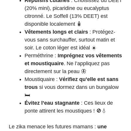
Répulsifs cutanés
: Choisissez du DEET
(20% mini), picaridine ou eucalyptus
citronné. Le Soffell (13% DEET) est
disponible localement 🧴
Vêtements longs et clairs
: Protégez-
vous sans surchauffer, surtout matin et
soir. Le coton léger est idéal ☀️
Perméthrine :
Imprégnez vos vêtements
et moustiquaire
. Ne l’appliquez pas
directement sur la peau 🦋
Moustiquaire :
Vérifiez qu’elle est sans
trous
si vous dormez dans un bungalow
🛏️
Évitez l’eau stagnante
: Ces lieux de
ponte attirent les moustiques ! 🚫💧
Le zika menace les futures mamans :
une