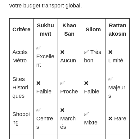
votre budget transport global.
Sukhu
Khao
Rattan
Critère
Silom
mvit
San
akosin
✅
Accès
❌
✅ Très
❌
Excelle
Métro
Aucun
bon
Limité
nt
Sites
✅
❌
✅
❌
Histori
Majeur
Faible
Proche
Faible
ques
s
✅
❌
Shoppi
✅
Centre
March
❌ Rare
ng
Mixte
s
és