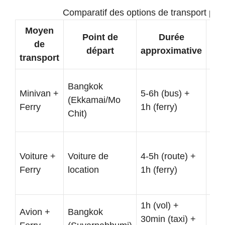
Comparatif des options de transport po
Moyen
Point de
Durée
Co
de
départ
approximative
est
transport
Bangkok
Minivan +
5-6h (bus) +
(Ekkamai/Mo
$$
Ferry
1h (ferry)
Chit)
Voiture +
Voiture de
4-5h (route) +
$$
Ferry
location
1h (ferry)
1h (vol) +
Avion +
Bangkok
30min (taxi) +
$$