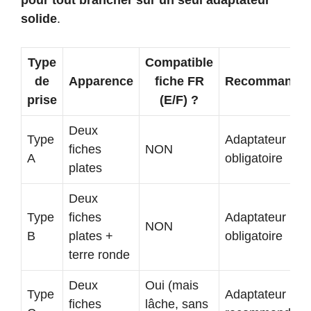
solide
.
Type
Compatible
de
Apparence
fiche FR
Recommandat
prise
(E/F) ?
Deux
Type
Adaptateur
fiches
NON
A
obligatoire
plates
Deux
Type
fiches
Adaptateur
NON
B
plates +
obligatoire
terre ronde
Deux
Oui (mais
Type
Adaptateur
fiches
lâche, sans