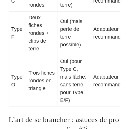
C
recommandé
rondes
terre)
Deux
Oui (mais
fiches
Type
perte de
Adaptateur
rondes +
F
terre
recommandé
clips de
possible)
terre
Oui (pour
Type C,
Trois fiches
Type
mais lâche,
Adaptateur
rondes en
O
sans terre
recommandé
triangle
pour Type
E/F)
L’art de se brancher : astuces de pro