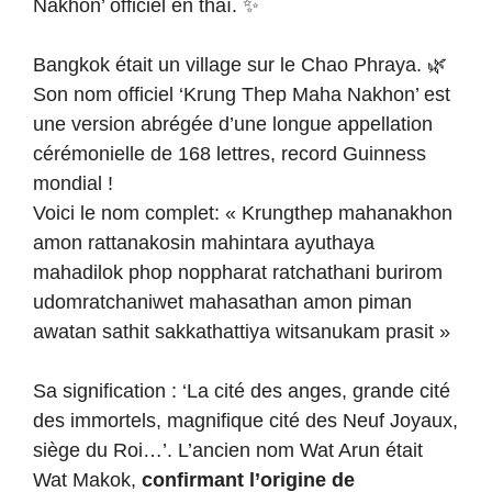
Nakhon’ officiel en thaï. ✨
Bangkok était un village sur le Chao Phraya. 🌿
Son nom officiel ‘Krung Thep Maha Nakhon’ est
une version abrégée d’une longue appellation
cérémonielle de 168 lettres, record Guinness
mondial !
Voici le nom complet: « Krungthep mahanakhon
amon rattanakosin mahintara ayuthaya
mahadilok phop noppharat ratchathani burirom
udomratchaniwet mahasathan amon piman
awatan sathit sakkathattiya witsanukam prasit »
Sa signification : ‘La cité des anges, grande cité
des immortels, magnifique cité des Neuf Joyaux,
siège du Roi…’. L’ancien nom Wat Arun était
Wat Makok,
confirmant l’origine de