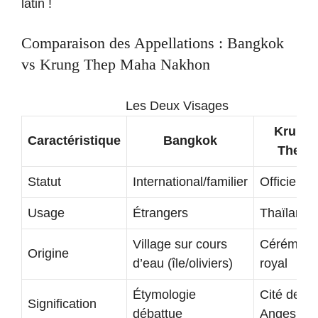
latin !
Comparaison des Appellations : Bangkok
vs Krung Thep Maha Nakhon
Les Deux Visages
Krung
Caractéristique
Bangkok
Thep
Statut
International/familier
Officiel th
Usage
Étrangers
Thaïlanda
Village sur cours
Cérémoni
Origine
d’eau (île/oliviers)
royal
Étymologie
Cité des
Signification
débattue
Anges