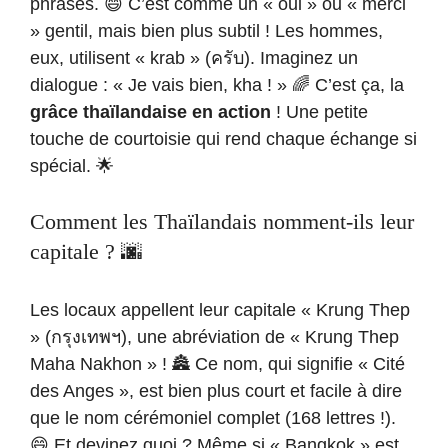
phrases. 😄 C’est comme un « oui » ou « merci
» gentil, mais bien plus subtil ! Les hommes,
eux, utilisent « krab » (ครับ). Imaginez un
dialogue : « Je vais bien, kha ! » 🌈 C’est ça, la
grâce thaïlandaise en action
! Une petite
touche de courtoisie qui rend chaque échange si
spécial. 🌟
Comment les Thaïlandais nomment-ils leur
capitale ? 🌆
Les locaux appellent leur capitale « Krung Thep
» (กรุงเทพฯ), une abréviation de « Krung Thep
Maha Nakhon » ! 🏯 Ce nom, qui signifie « Cité
des Anges », est bien plus court et facile à dire
que le nom cérémoniel complet (168 lettres !).
😄 Et devinez quoi ? Même si « Bangkok » est