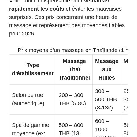
Voici l’outil indispensable pour
visualiser
rapidement les coûts
et éviter les mauvaises
surprises. Ces prix concernent une heure de
massage et représentent des moyennes fiables
pour 2026.
Prix moyens d’un massage en Thaïlande (1 heur
Massage
Massage
Mass
Type
Thaï
aux
de
d’établissement
Traditionnel
Huiles
Pie
300 –
250 
Salon de rue
200 – 300
500 THB
350 
(authentique)
THB (5-8€)
(8-13€)
(7-9€
600 –
Spa de gamme
500 – 800
500 
1000
moyenne (ex:
THB (13-
800 