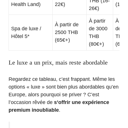
THB (16-
Health Land)
22€)
(13-2
26€)
À partir
À part
À partir de
Spa de luxe /
de 3000
de 2
2500 THB
Hôtel 5*
THB
THB
(65€+)
(80€+)
(65€
Le luxe a un prix, mais reste abordable
Regardez ce tableau, c’est frappant. Même les
options « luxe » sont bien plus abordables qu’en
Europe, alors pourquoi se priver ? C’est
l’occasion rêvée de
s’offrir une expérience
premium inoubliable
.