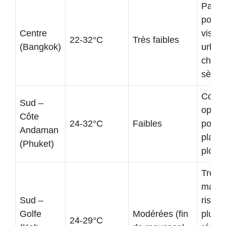
Parfai
pour l
Centre
visite
22-32°C
Très faibles
(Bangkok)
urbai
chale
sèche
Condi
Sud –
optim
Côte
24-32°C
Faibles
pour l
Andaman
plage 
(Phuket)
plong
Très 
mais
Sud –
risqu
Golfe
Modérées (fin
pluies
24-29°C