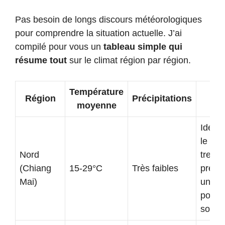
Pas besoin de longs discours météorologiques
pour comprendre la situation actuelle. J’ai
compilé pour vous un
tableau simple qui
résume tout
sur le climat région par région.
Température
Not
Région
Précipitations
moyenne
av
Idéal 
le
Nord
trekki
(Chiang
15-29°C
Très faibles
prévoi
Mai)
une v
pour l
soir.