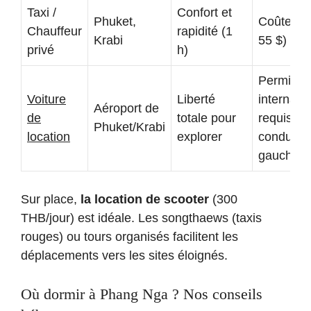
Taxi /
Confort et
Phuket,
Coûteux 
Chauffeur
rapidité (1
Krabi
55 $)
privé
h)
Permisio
Voiture
Liberté
internatio
Aéroport de
de
totale pour
requis,
Phuket/Krabi
location
explorer
conduite 
gauche
Sur place,
la location de scooter
(300
THB/jour) est idéale. Les songthaews (taxis
rouges) ou tours organisés facilitent les
déplacements vers les sites éloignés.
Où dormir à Phang Nga ? Nos conseils