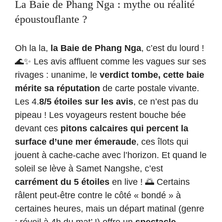
La Baie de Phang Nga : mythe ou réalité
époustouflante ?
Oh la la,
la Baie de Phang Nga
, c’est du lourd !
🌊✨ Les avis affluent comme les vagues sur ses
rivages : unanime, le
verdict tombe, cette baie
mérite sa réputation
de carte postale vivante.
Les 4.
8/5 étoiles sur les avis
, ce n’est pas du
pipeau ! Les voyageurs restent bouche bée
devant ces
pitons calcaires qui percent la
surface d’une mer émeraude
, ces îlots qui
jouent à cache-cache avec l’horizon. Et quand le
soleil se lève à Samet Nangshe, c’est
carrément du 5 étoiles
en live ! 🌅 Certains
râlent peut-être contre le côté « bondé » à
certaines heures, mais un départ matinal (genre
: réveil à 4h du mat’ !) offre un
spectacle