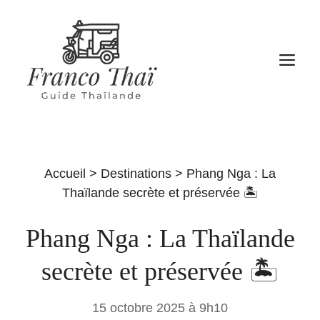
Aller
au
contenu
M
Accueil
>
Destinations
>
Phang Nga : La
Thaïlande secrète et préservée 🏝️
Phang Nga : La Thaïlande
secrète et préservée 🏝️
15 octobre 2025 à 9h10