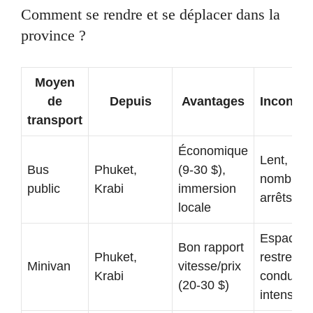
Comment se rendre et se déplacer dans la
province ?
Moyen
de
Depuis
Avantages
Inconvén
transport
Économique
Lent,
Bus
Phuket,
(9-30 $),
nombreu
public
Krabi
immersion
arrêts
locale
Espace
Bon rapport
Phuket,
restreint,
Minivan
vitesse/prix
Krabi
conduite
(20-30 $)
intense