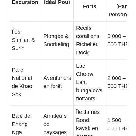
Excursion
Idéal Pour
Forts
(Par
Personne)
Récifs
Îles
Plongée &
coralliens,
3 000 – 4
Similan &
Snorkeling
Richelieu
500 THB
Surin
Rock
Lac
Parc
Cheow
National
Aventuriers
2 000 – 3
Lan,
de Khao
en forêt
500 THB
bungalows
Sok
flottants
Île James
Baie de
Amateurs
Bond,
1 500 – 2
Phang
de
kayak en
500 THB
Nga
paysages