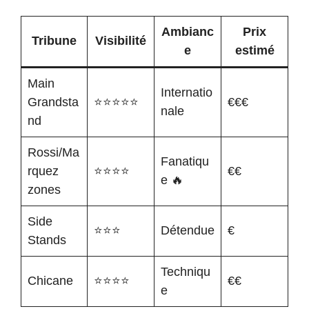
Ambianc
Prix
Tribune
Visibilité
e
estimé
Main
Internatio
Grandsta
⭐⭐⭐⭐⭐
€€€
nale
nd
Rossi/Ma
Fanatiqu
rquez
⭐⭐⭐⭐
€€
e 🔥
zones
Side
⭐⭐⭐
Détendue
€
Stands
Techniqu
Chicane
⭐⭐⭐⭐
€€
e