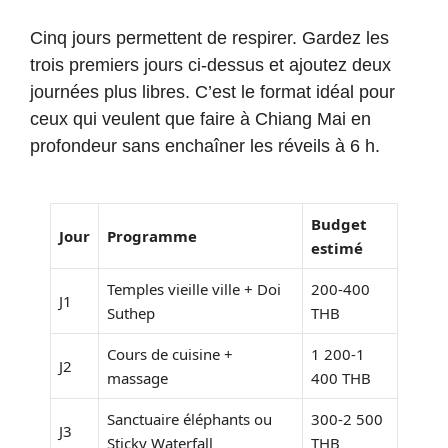
Cinq jours permettent de respirer. Gardez les
trois premiers jours ci-dessus et ajoutez deux
journées plus libres. C’est le format idéal pour
ceux qui veulent que faire à Chiang Mai en
profondeur sans enchaîner les réveils à 6 h.
Budget
Jour
Programme
estimé
Temples vieille ville + Doi
200-400
J1
Suthep
THB
Cours de cuisine +
1 200-1
J2
massage
400 THB
Sanctuaire éléphants ou
300-2 500
J3
Sticky Waterfall
THB