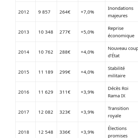
Inondations
2012
9 857
264€
+7,0%
majeures
Reprise
2013
10 348
277€
+5,0%
économique
Nouveau cou
2014
10 762
288€
+4,0%
d’État
Stabilité
2015
11 189
299€
+4,0%
militaire
Décès Roi
2016
11 629
311€
+3,9%
Rama IX
Transition
2017
12 082
323€
+3,9%
royale
Élections
2018
12 548
336€
+3,9%
promises