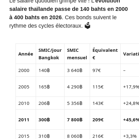
Le salaire quotidien grimpe vite ! L’
évolution
salaire thaïlande passe de 140 bahts en 2000
à 400 bahts en 2026
. Ces bonds suivent le
rythme des cycles électoraux. 🗳️
SMIC/jour
SMIC
Équivalent
Année
Variat
Bangkok
mensuel
€
2000
140฿
3 640฿
97€
–
2005
165฿
4 290฿
115€
+17,9
2010
206฿
5 356฿
143€
+24,8
2011
300฿
7 800฿
209€
+45,6
2015
310฿
8 060฿
216€
+3,3%