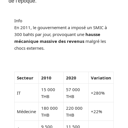
de l’époque.
Info
En 2011, le gouvernement a imposé un SMIC à
300 bahts par jour, provoquant une
hausse
mécanique massive des revenus
malgré les
chocs externes.
Secteur
2010
2020
Variation
15 000
57 000
IT
+280%
THB
THB
180 000
220 000
Médecine
+22%
THB
THB
9 500
11 500