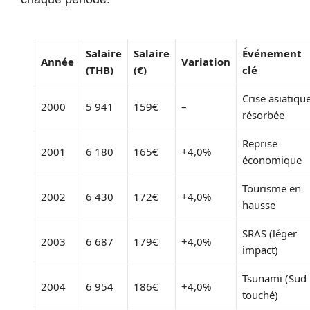
Salaire
Salaire
Événement
Année
Variation
(THB)
(€)
clé
Crise asiatiqu
2000
5 941
159€
–
résorbée
Reprise
2001
6 180
165€
+4,0%
économique
Tourisme en
2002
6 430
172€
+4,0%
hausse
SRAS (léger
2003
6 687
179€
+4,0%
impact)
Tsunami (Sud
2004
6 954
186€
+4,0%
touché)