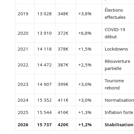
Élections
2019
13 028
348€
+3,8%
effectuées
COVID-19
2020
13 910
372€
+6,8%
début
2021
14 118
378€
+1,5%
Lockdowns
Réouverture
2022
14 472
387€
+2,5%
partielle
Tourisme
2023
14 907
399€
+3,0%
rebond
2024
15 352
411€
+3,0%
Normalisation
2025
15 544
416€
+1,3%
Inflation forte
2026
15 737
420€
+1,2%
Stabilisation