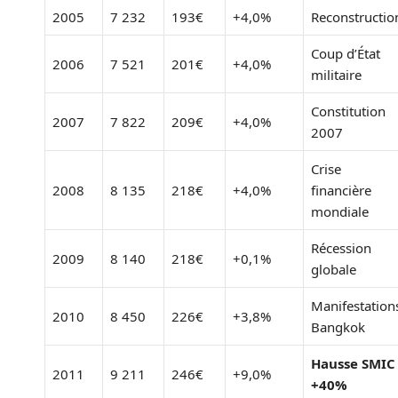
2005
7 232
193€
+4,0%
Reconstructio
Coup d’État
2006
7 521
201€
+4,0%
militaire
Constitution
2007
7 822
209€
+4,0%
2007
Crise
2008
8 135
218€
+4,0%
financière
mondiale
Récession
2009
8 140
218€
+0,1%
globale
Manifestation
2010
8 450
226€
+3,8%
Bangkok
Hausse SMIC
2011
9 211
246€
+9,0%
+40%