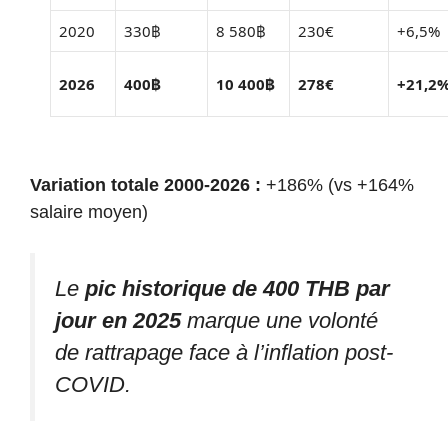
2020
330฿
8 580฿
230€
+6,5%
2026
400฿
10 400฿
278€
+21,2
Variation totale 2000-2026 :
+186% (vs +164%
salaire moyen)
Le
pic historique de 400 THB par
jour en 2025
marque une volonté
de rattrapage face à l’inflation post-
COVID.