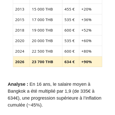
2013
15 000 THB
455 €
+20%
2015
17 000 THB
535 €
+36%
2018
19 000 THB
600 €
+52%
2020
20 000 THB
535 €
+60%
2024
22 500 THB
600 €
+80%
2026
23 700 THB
634 €
+90%
Analyse :
En 16 ans, le salaire moyen à
Bangkok a été multiplié par 1,9 (de 335€ à
634€), une progression supérieure à l’inflation
cumulée (~45%).