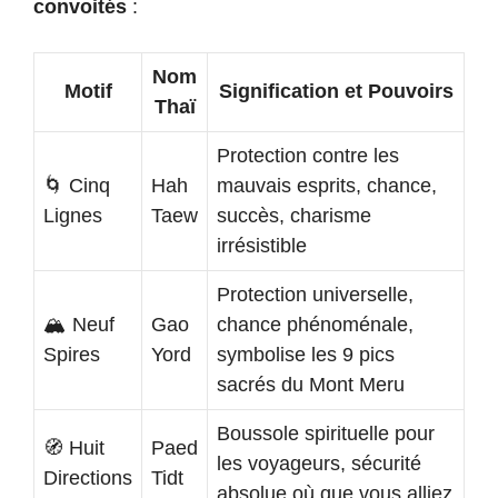
convoités
:
Nom
Motif
Signification et Pouvoirs
Thaï
Protection contre les
🌀 Cinq
Hah
mauvais esprits, chance,
Lignes
Taew
succès, charisme
irrésistible
Protection universelle,
🏔️ Neuf
Gao
chance phénoménale,
Spires
Yord
symbolise les 9 pics
sacrés du Mont Meru
Boussole spirituelle pour
🧭 Huit
Paed
les voyageurs, sécurité
Directions
Tidt
absolue où que vous alliez