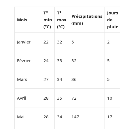
T°
T°
Jours
Précipitations
En
Mois
min
max
de
(mm)
(h/
(°C)
(°C)
pluie
Janvier
22
32
5
2
10
Février
24
33
32
5
10
Mars
27
34
36
5
10
Avril
28
35
72
10
10
Mai
28
34
147
17
10